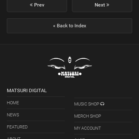
previous
Prev
Next
next
post:
post:
« Back to Index
MATSURI DIGITAL
HOME
MUSIC SHOP
NEWS
MERCH SHOP
FEATURED
MY ACCOUNT