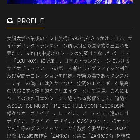
PROFILE
美術大学卒業後のインド旅行(1993年)をきっかけにゴア、サ
イケデリックトランスシーン黎明期との運命的な出会いを
果たす。 90年代中期よりシーンの先駆けとなったパーティ
ー「EQUINOX」に所属し、日本のトランスシーンにおける
サイケデリックアートの第一人者としてグラフィック制作
及び空間デコレーションを開始。祝祭の場であるダンスパ
ーティーの演出には欠かせない、空間のエネルギーを最高
の状態にする総合的なクリエイターとして活躍。これによ
り、その後の日本のシーンに絶大なる影響を与え、追随す
るSOLSTICE MUSIC, T.P.E.REC, FULLMOON RECORDS他
様々なオーガナイザー、レーベル、アーティスト達のロゴ
デザイン、フライヤーデザイン、CDジャケット、バティッ
ク制作等のグラフィックワークを数多く手がける。2000年
以降はVJ&映像作家「ZAKRO」と共に「ZAKROCK」を結成