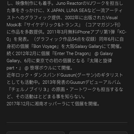
し、映像制作にも着手。Juno ReactorのVJワークを担当し
た事をきっかけに、X JAPAN, LUNA SEAなど一流アーティ
ストへのグラフィック提供、2002年に出版されたVisual
Mook本『サイケデリック&トランス』（コアマガジン刊）
に作品を多数提供。2011年3月無料iPhoneアプリ第1弾「KC-
0」を発表。（グラフィック作品54点を収録）同年6月に自
身初の個展『Bon Voyage』を大阪Galaxy Gallaryにて開催。
続く2012年2月に個展『Enter The Dragon』 @ Galaxy
Gallary、6月に東京での初の個展となる『太陽と旋律
part・』 @ 笹塚ボウルにて開催。
近年ロック・ダンスバンドGuusun(グーサン)のギタリスト
としても活動中。2013年発表のGuusunデビューアルバム
『チェルノブイリ３』の原画・アートワークも担当するな
ど、その活動はとどまる事を知らない。
2017年12月に湘南オッパーラにて個展を開催。